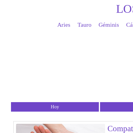
LO
Aries
Tauro
Géminis
Cá
Hoy
Compati