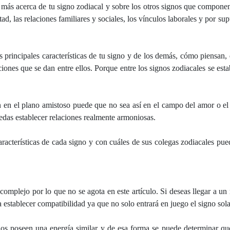
ás acerca de tu signo zodiacal y sobre los otros signos que componen 
tad, las relaciones familiares y sociales, los vínculos laborales y por s
s principales características de tu signo y de los demás, cómo piensan,
ciones que se dan entre ellos. Porque entre los signos zodiacales se est
 en el plano amistoso puede que no sea así en el campo del amor o el t
das establecer relaciones realmente armoniosas.
características de cada signo y con cuáles de sus colegas zodiacales pu
complejo por lo que no se agota en este artículo. Si deseas llegar a un
a establecer compatibilidad ya que no solo entrará en juego el signo sola
nos poseen una energía similar y de esa forma se puede determinar q