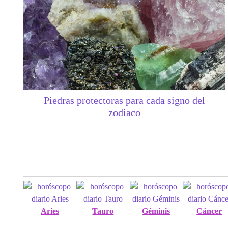
Piedras protectoras para cada signo del
zodiaco
Aries
Tauro
Géminis
Cáncer