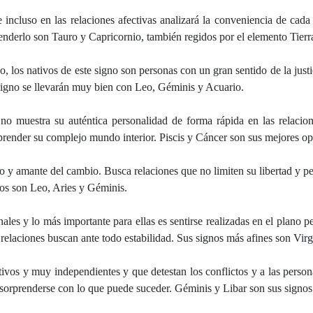
 incluso en las relaciones afectivas analizará la conveniencia de cada
nderlo son Tauro y Capricornio, también regidos por el elemento Tierr
 los nativos de este signo son personas con un gran sentido de la just
te signo se llevarán muy bien con Leo, Géminis y Acuario.
no muestra su auténtica personalidad de forma rápida en las relaci
mprender su complejo mundo interior. Piscis y Cáncer son sus mejores op
so y amante del cambio. Busca relaciones que no limiten su libertad y p
eos son Leo, Aries y Géminis.
nales y lo más importante para ellas es sentirse realizadas en el plan
s relaciones buscan ante todo estabilidad. Sus signos más afines son Vir
ativos y muy independientes y que detestan los conflictos y a las pers
e sorprenderse con lo que puede suceder. Géminis y Libar son sus signo